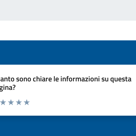
anto sono chiare le informazioni su questa
gina?
a da 1 a 5 stelle la pagina
ta 1 stelle su 5
Valuta 2 stelle su 5
Valuta 3 stelle su 5
Valuta 4 stelle su 5
Valuta 5 stelle su 5