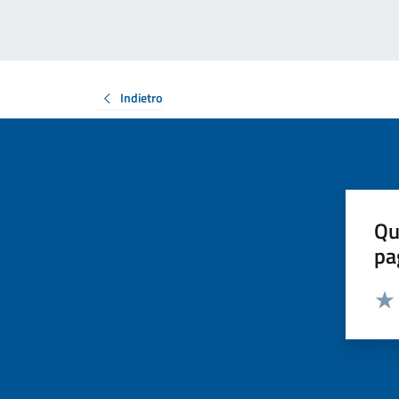
Indietro
Qu
pa
Valut
Valu