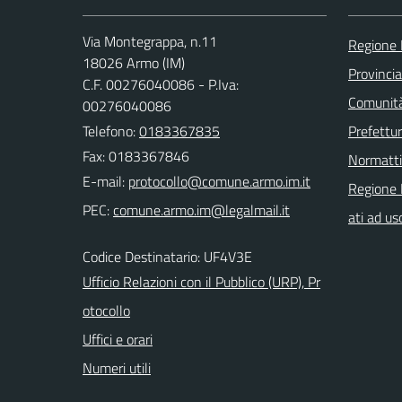
Via Montegrappa, n.11
Regione 
18026 Armo (IM)
Provincia
C.F. 00276040086 - P.Iva:
Comunità
00276040086
Telefono:
0183367835
Prefettur
Fax: 0183367846
Normatt
E-mail:
Regione 
PEC:
ati ad us
Codice Destinatario: UF4V3E
Ufficio Relazioni con il Pubblico (URP), Pr
otocollo
Uffici e orari
Numeri utili