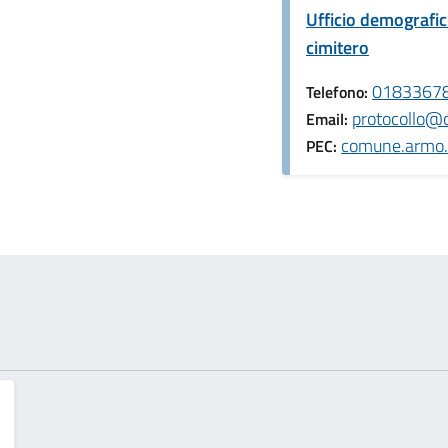
Ufficio demografici,
cimitero
0183367
Telefono:
protocollo@
Email:
comune.armo.
PEC: