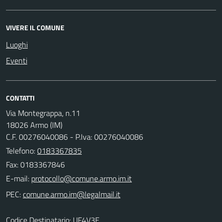
VIVERE IL COMUNE
Luoghi
Eventi
CONTATTI
Via Montegrappa, n.11
18026 Armo (IM)
C.F. 00276040086 - P.Iva: 00276040086
Telefono:
0183367835
Fax: 0183367846
E-mail:
PEC:
Codice Destinatario: UF4V3E