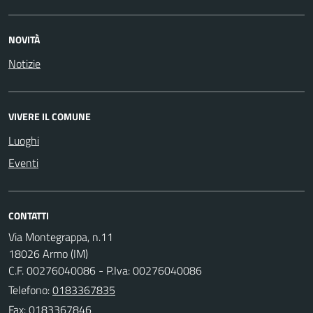
NOVITÀ
Notizie
VIVERE IL COMUNE
Luoghi
Eventi
CONTATTI
Via Montegrappa, n.11
18026 Armo (IM)
C.F. 00276040086 - P.Iva: 00276040086
Telefono:
0183367835
Fax: 0183367846