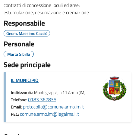
contratti di concessione loculi ed aree;
estumulazione, riesumazione e cremazione
Responsabile
Geom. Massimo Cacciò
Personale
Marta Sibilla
Sede principale
IL MUNICIPIO
Indirizzo:
Via Montegrappa, n.11 Armo (IM)
0183 367835
Telefono:
protocollo@comune.armo.im.it
Email:
comune.armo.im@legalmail.it
PEC: